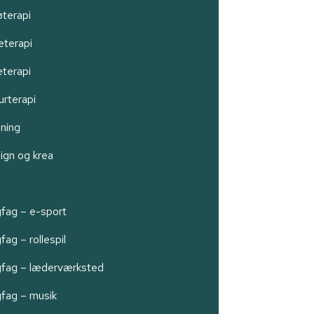
øterapi
eterapi
eterapi
urterapi
ning
ign og krea
n
gfag – e-sport
fag – rollespil
gfag – læderværksted
gfag – musik