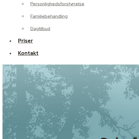
Personlighedsforstyrrelse
Dagtilbud
Familiebehandling
Priser
Dagtilbud
Kontakt
Priser
Kontakt