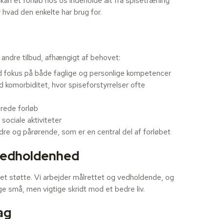
 kan et forløb hos os indeholde alt fra spisetræning
r hvad den enkelte har brug for.
 andre tilbud, afhængigt af behovet:
d fokus på både faglige og personlige kompetencer
ed komorbiditet, hvor spiseforstyrrelser ofte
rede forløb
ociale aktiviteter
e og pårørende, som er en central del af forløbet
 vedholdenhed
tet støtte. Vi arbejder målrettet og vedholdende, og
ge små, men vigtige skridt mod et bedre liv.
ag