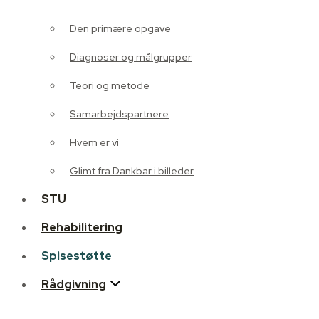
Diagnoser og målgrupper
Den primære opgave
Teori og metode
Diagnoser og målgrupper
Samarbejdspartnere
Teori og metode
Hvem er vi
Samarbejdspartnere
Glimt fra Dankbar i billeder
Hvem er vi
STU
Glimt fra Dankbar i billeder
Rehabilitering
STU
Spisestøtte
Rehabilitering
Rådgivning
Spisestøtte
Personlighedsforstyrrelse
Rådgivning
Familiebehandling