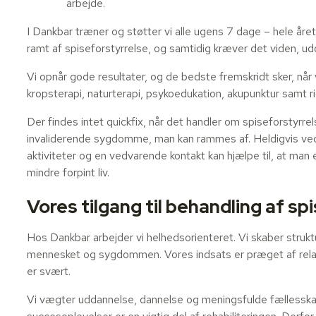
arbejde.
I Dankbar træner og støtter vi alle ugens 7 dage – hele år
ramt af spiseforstyrrelse, og samtidig kræver det viden, u
Vi opnår gode resultater, og de bedste fremskridt sker, nå
kropsterapi, naturterapi, psykoedukation, akupunktur samt r
Der findes intet quickfix, når det handler om spiseforstyrr
invaliderende sygdomme, man kan rammes af. Heldigvis ved 
aktiviteter og en vedvarende kontakt kan hjælpe til, at man en
mindre forpint liv.
Vores tilgang til behandling af sp
Hos Dankbar arbejder vi helhedsorienteret. Vi skaber stru
mennesket og sygdommen. Vores indsats er præget af relati
er svært.
Vi vægter uddannelse, dannelse og meningsfulde fællesskaber