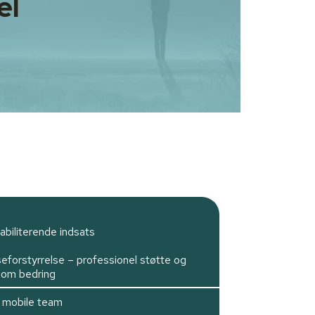
el
abiliterende indsats
eforstyrrelse – professionel støtte og
 om bedring
 mobile team