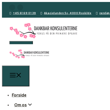
+45 61 69 01 39
Akacielunden 5c, 4000 Roskilde
randi@
Forside
Om os
Forside
Den primære opgave
Om os