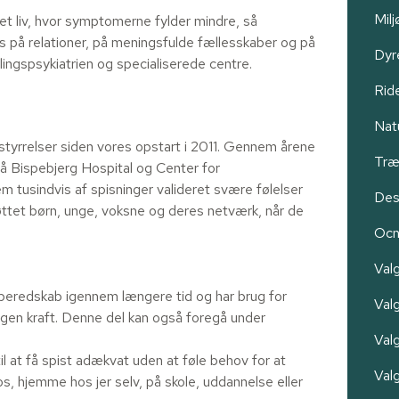
Milj
ve et liv, hvor symptomerne fylder mindre, så
ts på relationer, på meningsfulde fællesskaber og på
Dyr
ngspsykiatrien og specialiserede centre.
Rid
Nat
styrrelser siden vores opstart i 2011. Gennem årene
Træ
å Bispebjerg Hospital og Center for
m tusindvis af spisninger valideret svære følelser
Des
tøttet børn, unge, voksne og deres netværk, når de
Oc
Val
beredskab igennem længere tid og har brug for
Valg
egen kraft. Denne del kan også foregå under
Val
il at få spist adækvat uden at føle behov for at
Val
, hjemme hos jer selv, på skole, uddannelse eller