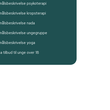
målsbeskrivelse psykoterapi
målsbeskrivelse kropsterapi
målsbeskrivelse nada
målsbeskrivelse ungegruppe
målsbeskrivelse yoga
 tilbud til unge over 18