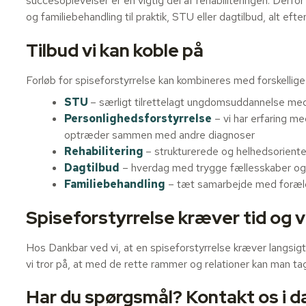
succesoplevelser er en vigtig del af rehabiliteringen. Derfor
og familiebehandling til praktik, STU eller dagtilbud, alt efte
Tilbud vi kan koble på
Forløb for spiseforstyrrelse kan kombineres med forskellige
STU
– særligt tilrettelagt ungdomsuddannelse me
Personlighedsforstyrrelse
– vi har erfaring m
optræder sammen med andre diagnoser
Rehabilitering
– strukturerede og helhedsoriente
Dagtilbud
– hverdag med trygge fællesskaber og s
Familiebehandling
– tæt samarbejde med forældr
Spiseforstyrrelse kræver tid og
Hos Dankbar ved vi, at en spiseforstyrrelse kræver langsig
vi tror på, at med de rette rammer og relationer kan man ta
Har du spørgsmål? Kontakt os i d