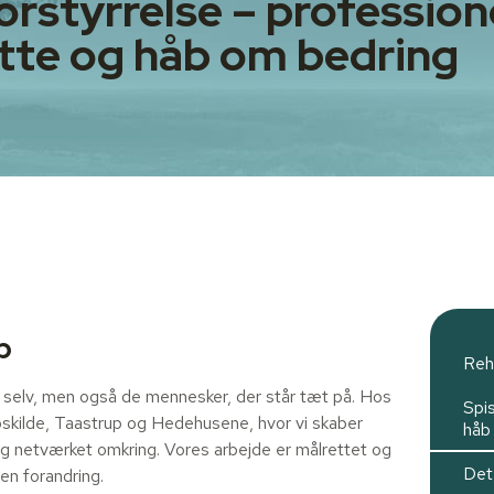
orstyrrelse – profession
tte og håb om bedring
p
Reh
 selv, men også de mennesker, der står tæt på. Hos
Spis
Roskilde, Taastrup og Hedehusene, hvor vi skaber
håb
og netværket omkring. Vores arbejde er målrettet og
Det
 en forandring.