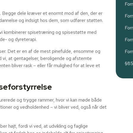
For
et. Begge dele kræver et enormt mod af den, der er
For
ddannelse og indsigt hos dem, som udfører støtten.
For
r vi kombinerer spisetræning og spisestøtte med
ide- og dyreterapi.
For
elser. Det er en af de mest pinefulde, ensomme og
For
vi, at gentagelser, beroligende og afstemte
§85a
ten bliver rask – eller får mulighed for at leve et
iseforstyrrelse
kturerede og trygge rammer, hvor vi kan møde både
oner og vedholdenhed – vi bliver ved, også når det
 højt, fordi vi ved, at udvikling og faglige