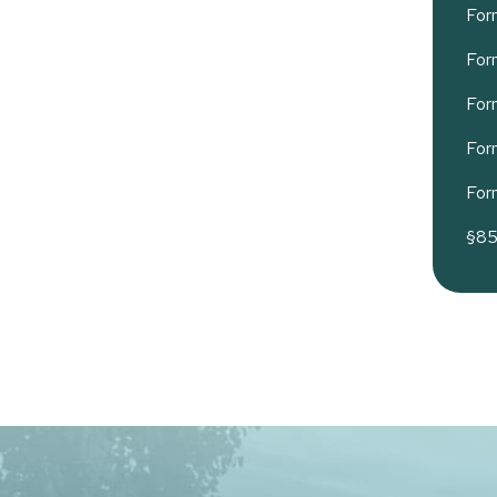
For
For
For
For
For
§85a