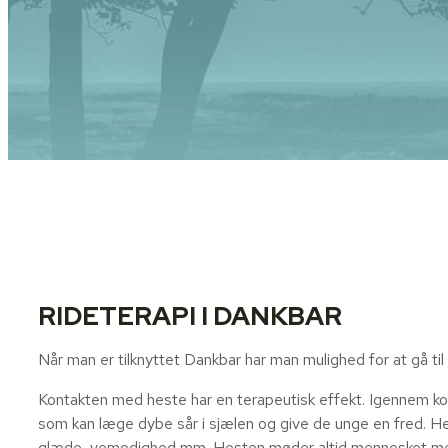
RIDETERAPI I DANKBAR
Når man er tilknyttet Dankbar har man mulighed for at gå til 
Kontakten med heste har en terapeutisk effekt. Igennem kon
som kan læge dybe sår i sjælen og give de unge en fred. Hes
glæde, vemodighed mm. Hesten møder altid mennesket med e