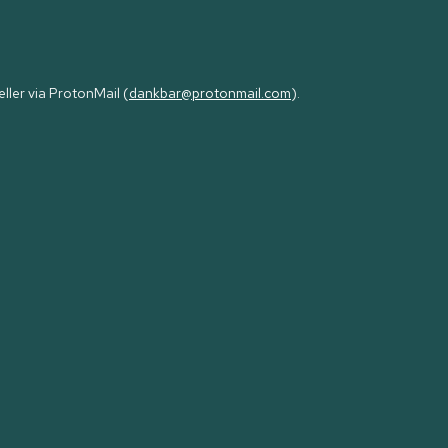
eller via ProtonMail (
dankbar@protonmail.com
).