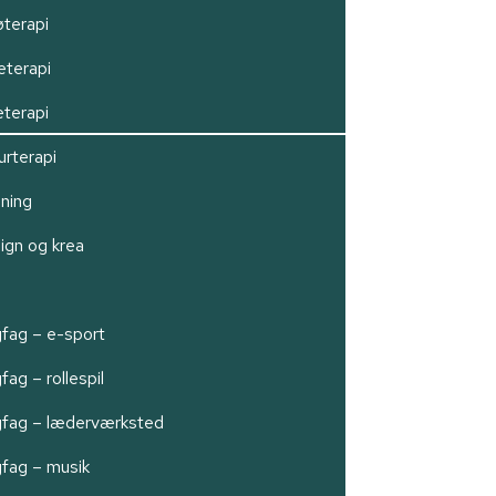
øterapi
eterapi
eterapi
urterapi
ning
ign og krea
n
gfag – e-sport
fag – rollespil
gfag – læderværksted
gfag – musik