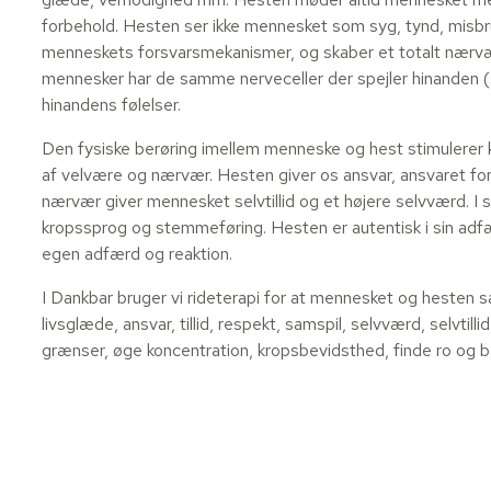
forbehold. Hesten ser ikke mennesket som syg, tynd, misbru
menneskets forsvarsmekanismer, og skaber et totalt nærvæ
mennesker har de samme nerveceller der spejler hinanden (s
hinandens følelser.
Den fysiske berøring imellem menneske og hest stimulerer kr
af velvære og nærvær. Hesten giver os ansvar, ansvaret for
nærvær giver mennesket selvtillid og et højere selvværd. 
kropssprog og stemmeføring. Hesten er autentisk i sin adf
egen adfærd og reaktion.
I Dankbar bruger vi rideterapi for at mennesket og hesten s
livsglæde, ansvar, tillid, respekt, samspil, selvværd, selvti
grænser, øge koncentration, kropsbevidsthed, finde ro og ba