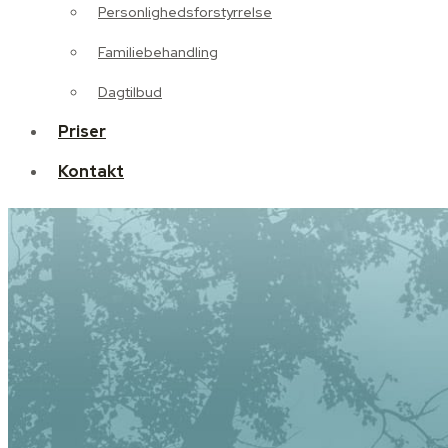
Personlighedsforstyrrelse
Dagtilbud
Familiebehandling
Priser
Dagtilbud
Kontakt
Priser
Kontakt