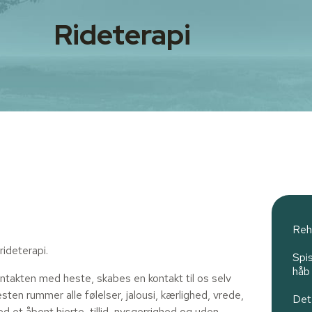
Rideterapi
Reh
rideterapi.
Spis
håb
takten med heste, skabes en kontakt til os selv
ten rummer alle følelser, jalousi, kærlighed, vrede,
Det
t åbent hjerte, tillid, nysgerrighed og uden