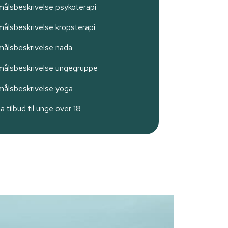
målsbeskrivelse psykoterapi
målsbeskrivelse kropsterapi
målsbeskrivelse nada
målsbeskrivelse ungegruppe
målsbeskrivelse yoga
 tilbud til unge over 18