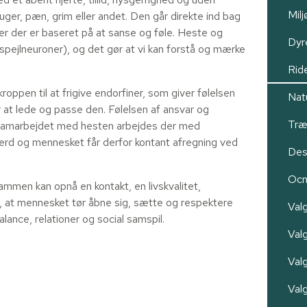
Milj
ger, pæn, grim eller andet. Den går direkte ind bag
r der er baseret på at sanse og føle. Heste og
Dyr
pejlneuroner), og det gør at vi kan forstå og mærke
Rid
oppen til at frigive endorfiner, som giver følelsen
Nat
 at lede og passe den. Følelsen af ansvar og
Træ
I samarbejdet med hesten arbejdes der med
ærd og mennesket får derfor kontant afregning ved
Des
Oc
ammen kan opnå en kontakt, en livskvalitet,
llid, at mennesket tør åbne sig, sætte og respektere
Val
lance, relationer og social samspil.
Valg
Val
Val