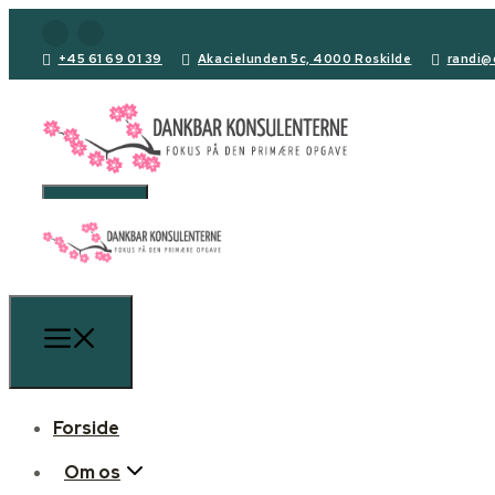
+45 61 69 01 39
Akacielunden 5c, 4000 Roskilde
randi@
Forside
Om os
Forside
Den primære opgave
Om os