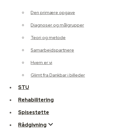
Diagnoser og målgrupper
Den primære opgave
Teori og metode
Diagnoser og målgrupper
Samarbejdspartnere
Teori og metode
Hvem er vi
Samarbejdspartnere
Glimt fra Dankbar i billeder
Hvem er vi
STU
Glimt fra Dankbar i billeder
Rehabilitering
STU
Spisestøtte
Rehabilitering
Rådgivning
Spisestøtte
Personlighedsforstyrrelse
Rådgivning
Familiebehandling