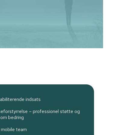
abiliterende indsats
eforstyrrelse – professionel støtte og
 om bedring
 mobile team