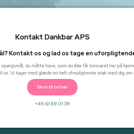
Kontakt Dankbar APS
l? Kontakt os og lad os tage en uforpligtend
ert spørgsmål, du måtte have, som du ikke får besvaret her på hje
 til os. Vi tager med glæde en helt uforpligtende snak med dig om 
Skriv til os her
+45 61 69 01 39