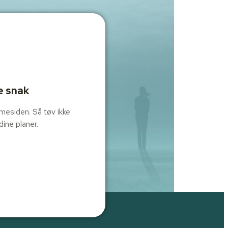
e snak
mmesiden. Så tøv ikke
dine planer.