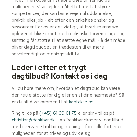
muligheder. Vi arbejder målrettet med at styrke
kompetencer, der kan bane vejen til uddannelse,
praktik eller job – alt efter den enkeltes ønsker og
ressourcer. For os er det vigtigt, at hvert menneske
oplever at blive mødt med realistiske forventninger og
samtidig får støtte til at sætte egne mål. På den måde
bliver dagtilbuddet en trædesten til et mere
selvstændigt og meningsfuldt liv.
Leder i efter et trygt
dagtilbud? Kontakt os i dag
Vil du høre mere om, hvordan et dagtilbud kan være
den rette støtte for dig eller en af dine nærmeste? Så
er du altid velkommen til at
kontakte os
.
Ring til os på
(+45) 61 69 01 75
eller skriv til os på
christian@dankbar.dk
. Hos Dankbar skaber vi dagtilbud
med nærvær, struktur og mening – fordi alle fortjener
muligheden for at trives og udvikle sig.