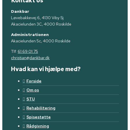
Kontakt os
Dankbar
Løvebakkevej 6, 4130 Viby Sj
Akacielunden 3C, 4000 Roskilde
Administrationen
Akacielunden 5c, 4000 Roskilde
Tlf:
61 69 01 75
christian@dankbar.dk
Hvad kan vi hjælpe med?
Forside
Om os
STU
Rehabilitering
Spisestøtte
Rådgivning