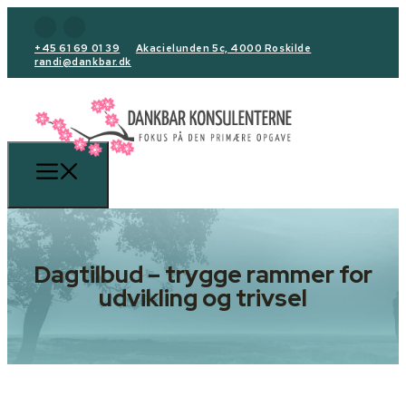
+45 61 69 01 39
Akacielunden 5c, 4000 Roskilde
randi@dankbar.dk
Dagtilbud – trygge rammer for
udvikling og trivsel