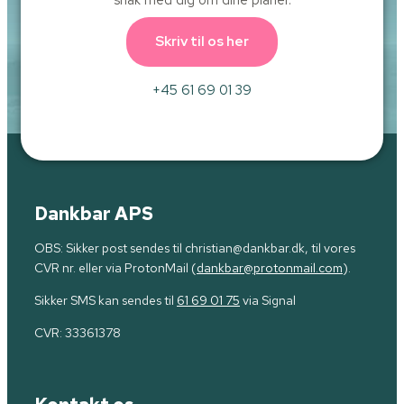
snak med dig om dine planer.
Skriv til os her
+45 61 69 01 39
Dankbar APS
OBS: Sikker post sendes til christian@dankbar.dk, til vores
CVR nr. eller via ProtonMail (
dankbar@protonmail.com
).
Sikker SMS kan sendes til
61 69 01 75
via Signal
CVR:
33361378