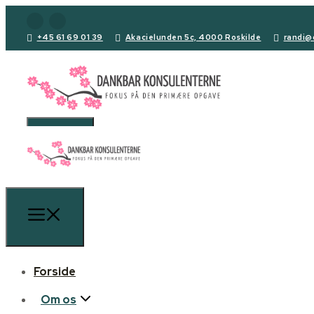
+45 61 69 01 39
Akacielunden 5c, 4000 Roskilde
randi@
Forside
Om os
Forside
Den primære opgave
Om os