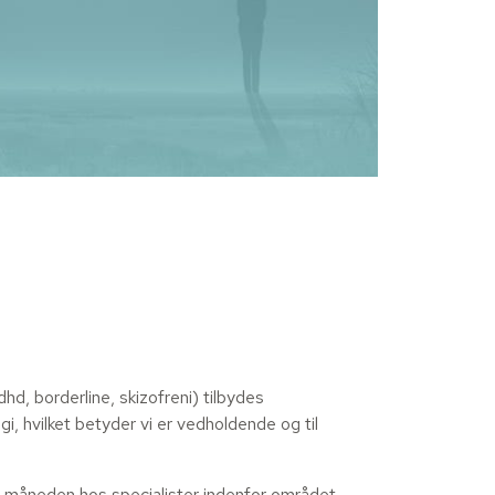
hd, borderline, skizofreni) tilbydes
i, hvilket betyder vi er vedholdende og til
m måneden hos specialister indenfor området.