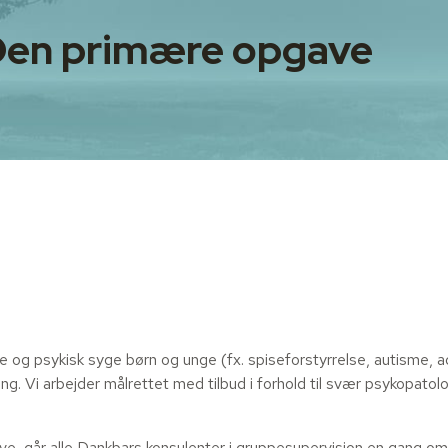
en primære opgave
 og psykisk syge børn og unge (fx. spiseforstyrrelse, autisme, ad
g. Vi arbejder målrettet med tilbud i forhold til svær psykopatolog
ve, går alle Dankbars konsulenter i gruppesupervision en gang o