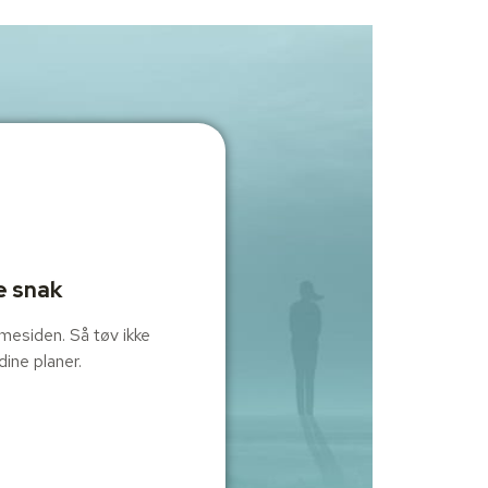
e snak
mmesiden. Så tøv ikke
dine planer.