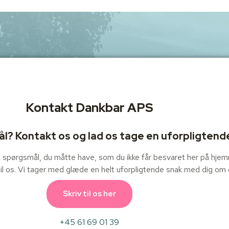
Kontakt Dankbar APS
l? Kontakt os og lad os tage en uforpligtend
ert spørgsmål, du måtte have, som du ikke får besvaret her på hje
 til os. Vi tager med glæde en helt uforpligtende snak med dig om 
Skriv til os her
+45 61 69 01 39