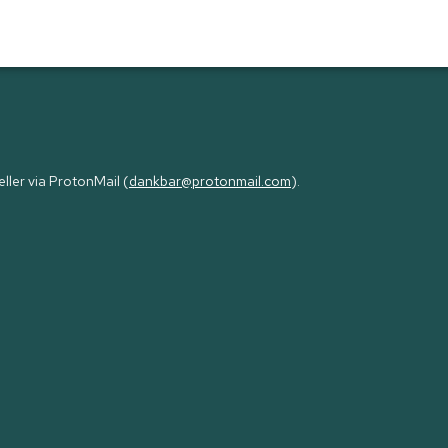
eller via ProtonMail (
dankbar@protonmail.com
).