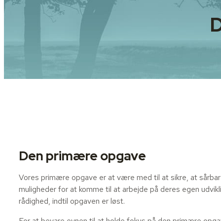
D
Den primære opgave
Vores primære opgave er at være med til at sikre, at sårbare
muligheder for at komme til at arbejde på deres egen udviklin
rådighed, indtil opgaven er løst.
For at bevare evnen til at holde fokus på den primære opga