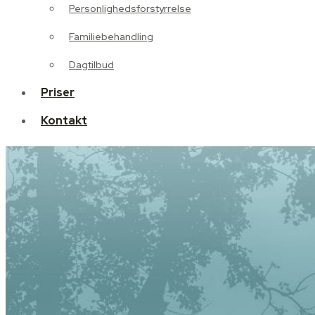
Personlighedsforstyrrelse
Dagtilbud
Familiebehandling
Priser
Dagtilbud
Kontakt
Priser
Kontakt