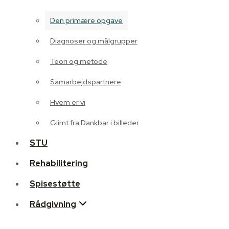
Diagnoser og målgrupper
Den primære opgave
Teori og metode
Diagnoser og målgrupper
Samarbejdspartnere
Teori og metode
Hvem er vi
Samarbejdspartnere
Glimt fra Dankbar i billeder
Hvem er vi
STU
Glimt fra Dankbar i billeder
Rehabilitering
STU
Spisestøtte
Rehabilitering
Rådgivning
Spisestøtte
Personlighedsforstyrrelse
Rådgivning
Familiebehandling