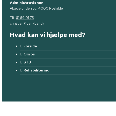
Administrationen
Akacielunden 5c, 4000 Roskilde
Tlf:
61 69 01 75
christian@dankbar.dk
Hvad kan vi hjælpe med?
Forside
Om os
STU
Rehabilitering