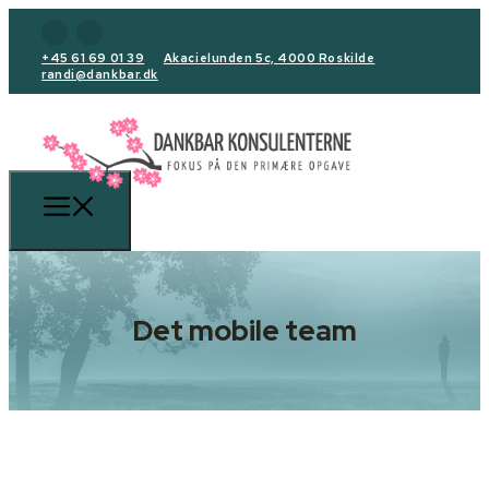
+45 61 69 01 39
Akacielunden 5c, 4000 Roskilde
randi@dankbar.dk
Det mobile team