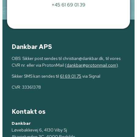
+45 61 69 01 39
Dankbar APS
OBS: Sikker post sendes til christian@dankbar.dk, til vores
CVR nr. eller via ProtonMail (
dankbar@protonmail.com
).
Sikker SMS kan sendes til
61 69 01 75
via Signal
CVR:
33361378
Kontakt os
Dankbar
Løvebakkevej 6, 4130 Viby Sj
Akacielunden 3C, 4000 Roskilde