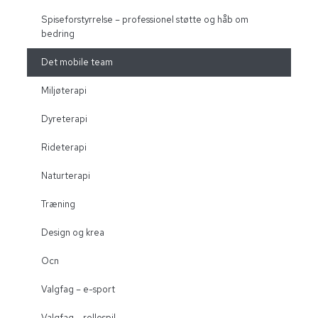
Spiseforstyrrelse – professionel støtte og håb om
bedring
Det mobile team
Miljøterapi
Dyreterapi
Rideterapi
Naturterapi
Træning
Design og krea
Ocn
Valgfag – e-sport
Valgfag – rollespil